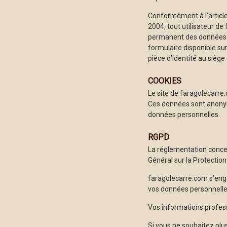
Conformément à l’article 
2004, tout utilisateur de
permanent des données n
formulaire disponible su
pièce d’identité au siè
COOKIES
Le site de faragolecarre.
Ces données sont anonyme
données personnelles.
RGPD
La réglementation concer
Général sur la Protectio
faragolecarre.com s’enga
vos données personnelles
Vos informations profess
Si vous ne souhaitez plu