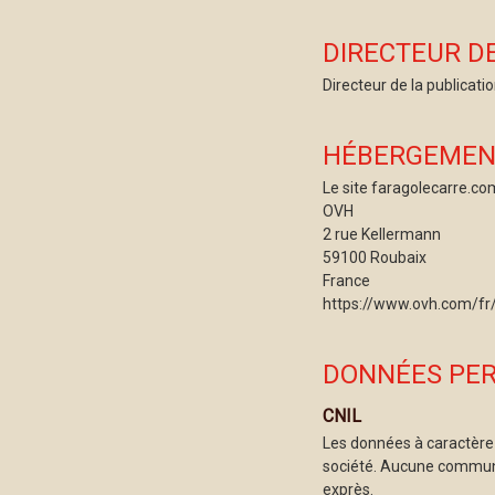
DIRECTEUR DE
Directeur de la publicati
HÉBERGEMEN
Le site faragolecarre.com
OVH
2 rue Kellermann
59100 Roubaix
France
https://www.ovh.com/fr
DONNÉES PE
CNIL
Les données à caractère p
société. Aucune communi
exprès.