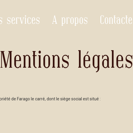
s services
A propos
Contacte
Mentions légale
priété de Farago le carré, dont le siège social est situé :