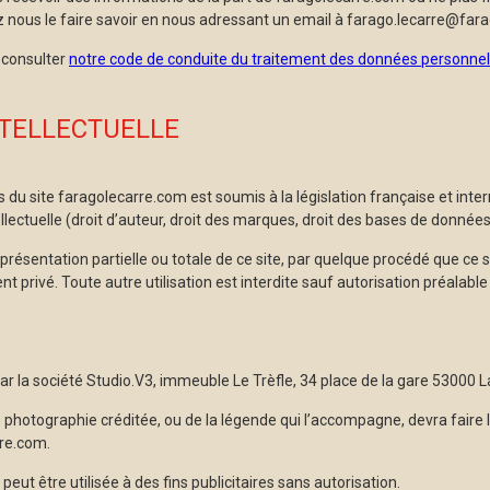
nous le faire savoir en nous adressant un email à farago.lecarre@fara
consulter
notre code de conduite du traitement des données personnel
NTELLECTUELLE
du site faragolecarre.com est soumis à la législation française et inte
llectuelle (droit d’auteur, droit des marques, droit des bases de données
résentation partielle ou totale de ce site, par quelque procédé que ce s
t privé. Toute autre utilisation est interdite sauf autorisation préalabl
ar la société Studio.V3, immeuble Le Trèfle, 34 place de la gare 53000 L
photographie créditée, ou de la légende qui l’accompagne, devra faire l’
rre.com.
ut être utilisée à des fins publicitaires sans autorisation.