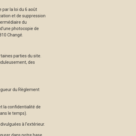
 par la loi du 6 août
ication et de suppression
termédiaire du
 d’une photocopie de
3810 Changé.
taines parties du site.
rauduleusement, des
 vigueur du Règlement
 la confidentialité de
ans le temps).
ivulguées à l’extérieur.
figurer dans notre base