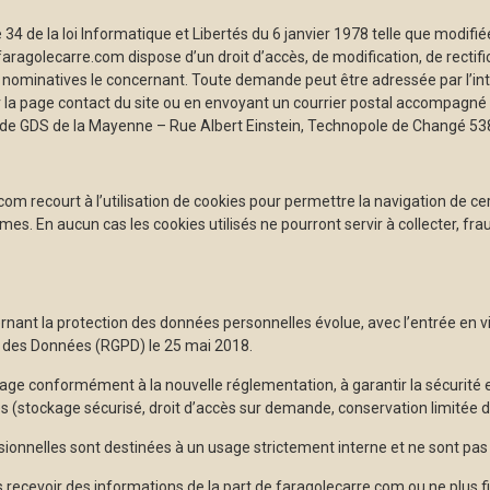
34 de la loi Informatique et Libertés du 6 janvier 1978 telle que modifiée
 faragolecarre.com dispose d’un droit d’accès, de modification, de rectif
ominatives le concernant. Toute demande peut être adressée par l’in
r la page contact du site ou en envoyant un courrier postal accompagné
ge de GDS de la Mayenne – Rue Albert Einstein, Technopole de Changé 5
com recourt à l’utilisation de cookies pour permettre la navigation de cer
s. En aucun cas les cookies utilisés ne pourront servir à collecter, f
nant la protection des données personnelles évolue, avec l’entrée en
n des Données (RGPD) le 25 mai 2018.
ge conformément à la nouvelle réglementation, à garantir la sécurité et
 (stockage sécurisé, droit d’accès sur demande, conservation limitée d
ionnelles sont destinées à un usage strictement interne et ne sont pas d
s recevoir des informations de la part de faragolecarre.com ou ne plus 