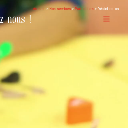
Accueil
>
Nos services
>
Particuliers
>
Désinfection
z-nous !